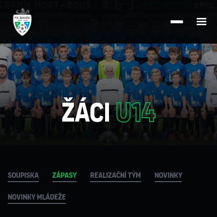
Žáci
U14
Soupiska
zápasy
Realizační tým
novinky
novinky mládeže