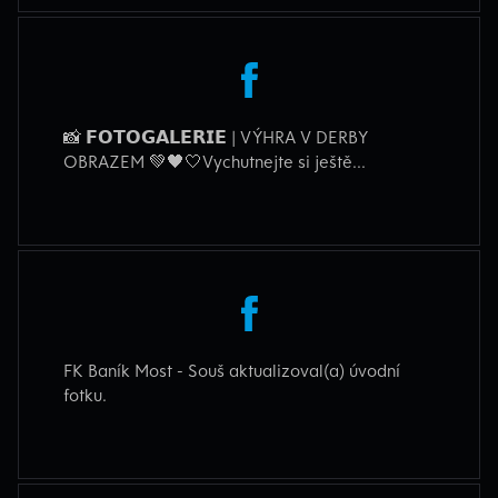
📸 𝗙𝗢𝗧𝗢𝗚𝗔𝗟𝗘𝗥𝗜𝗘 | VÝHRA V DERBY
OBRAZEM 💚🖤🤍Vychutnejte si ještě...
FK Baník Most - Souš aktualizoval(a) úvodní
fotku.