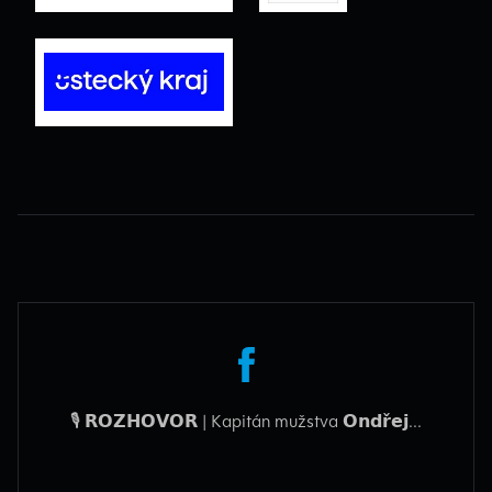
🎙️ 𝗥𝗢𝗭𝗛𝗢𝗩𝗢𝗥 | Kapitán mužstva 𝗢𝗻𝗱𝗿̌𝗲𝗷...