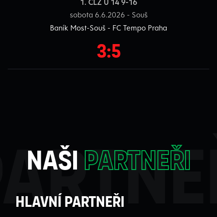
1. ČLŽ U 14 9-16
sobota 6.6.2026 - Souš
Baník Most-Souš - FC Tempo Praha
3:5
partne
naši
partneři
Hlavní partneři